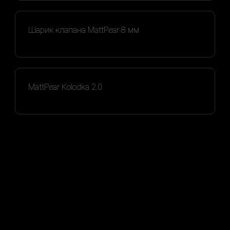
Шарик клапана MattPear 8 мм
MattPear Kolodka 2.0
© MattPear Co., 2015—2026
Соглашение на использование cookie
Политика конфиденциальности